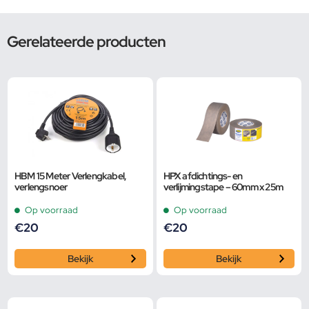
Gerelateerde producten
HBM 15 Meter Verlengkabel,
HPX afdichtings- en
verlengsnoer
verlijmingstape – 60mm x 25m
Op voorraad
Op voorraad
€
20
€
20
Bekijk
Bekijk