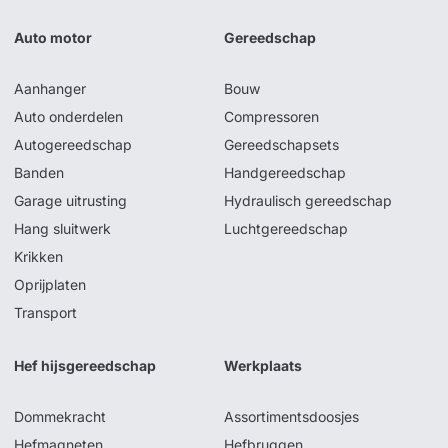
Auto motor
Gereedschap
Aanhanger
Bouw
Auto onderdelen
Compressoren
Autogereedschap
Gereedschapsets
Banden
Handgereedschap
Garage uitrusting
Hydraulisch gereedschap
Hang sluitwerk
Luchtgereedschap
Krikken
Oprijplaten
Transport
Hef hijsgereedschap
Werkplaats
Dommekracht
Assortimentsdoosjes
Hefmagneten
Hefbruggen