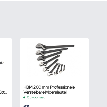
HBM 200 mm Professionele
Extra
Verstelbare Moersleutel
 Bek
Op voorraad
€
5