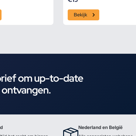
Bekijk
brief om up-to-date
e ontvangen.
id
Nederland en België