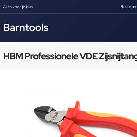
Beste me
Alles voor je klus
Barntools
HBM Professionele VDE Zijsnijtang