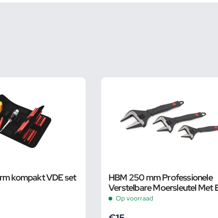
orm kompakt VDE set
HBM 250 mm Professionele
Verstelbare Moersleutel Met 
Groot Bereik en Extra Smalle
Op voorraad
€
15