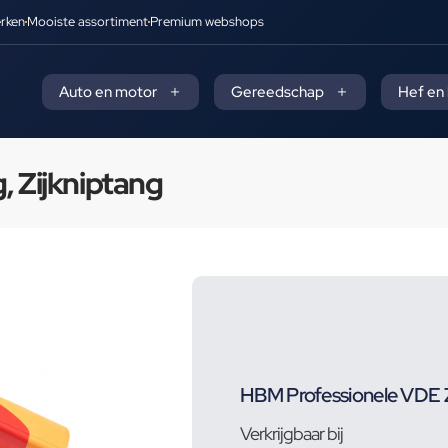
rken
Mooiste assortiment
Premium webshops
Auto en motor
Gereedschap
Hef en
, Zijkniptang
HBM Professionele VDE Zi
Verkrijgbaar bij