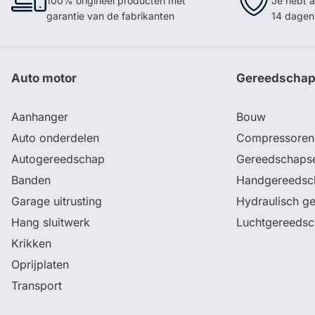
100% origineel producten met
Je hebt a
garantie van de fabrikanten
14 dagen 
Auto motor
Gereedscha
Aanhanger
Bouw
Auto onderdelen
Compressoren
Autogereedschap
Gereedschaps
Banden
Handgereedsc
Garage uitrusting
Hydraulisch g
Hang sluitwerk
Luchtgereeds
Krikken
Oprijplaten
Transport