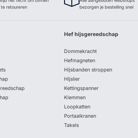
ltijd het recht om binnen
Alle aangesloten webshops
te retoureren
bezorgen je bestelling snel
p
Hef hijsgereedschap
Dommekracht
Hefmagneten
ets
Hijsbanden stroppen
hap
Hijslier
ereedschap
Kettingspanner
chap
Klemmen
Loopkatten
Portaalkranen
Takels