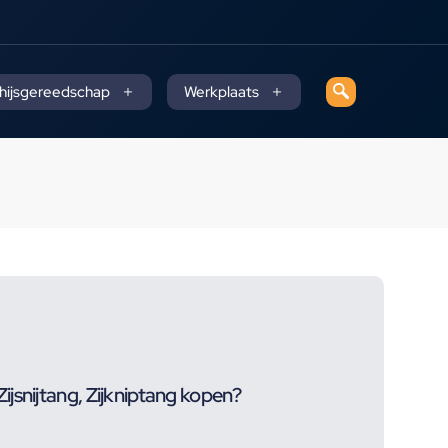
 hijsgereedschap
Werkplaats
jsnijtang, Zijkniptang kopen?