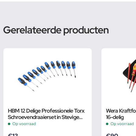
Gerelateerde producten
HBM 12 Delige Professionele Torx
Wera Kraftf
Schroevendraaierset in Stevige
16-delig
Opbergetui
Op voorraad
Op voorraad
€
13
€
90