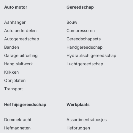
Auto motor
Gereedschap
Aanhanger
Bouw
Auto onderdelen
Compressoren
Autogereedschap
Gereedschapsets
Banden
Handgereedschap
Garage uitrusting
Hydraulisch gereedschap
Hang sluitwerk
Luchtgereedschap
Krikken
Oprijplaten
Transport
Hef hijsgereedschap
Werkplaats
Dommekracht
Assortimentsdoosjes
Hefmagneten
Hefbruggen