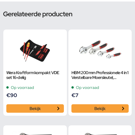
Gerelateerde producten
Wera Kraftform kompakt VDE
HBM 200 mm Professionele 4 in 1
set 16-delig
Verstelbare Moersleutel,
Pijpsleutel
Op voorraad
Op voorraad
€
90
€
7
Bekijk
Bekijk