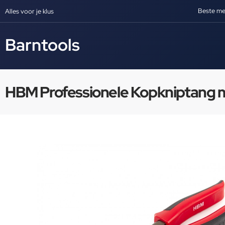
Beste me
Alles voor je klus
Barntools
HBM Professionele Kopkniptang 