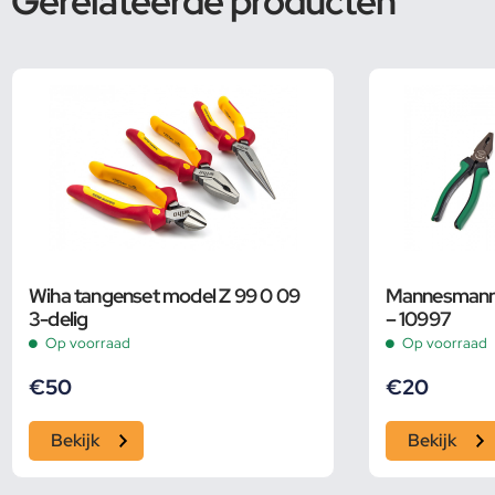
Gerelateerde producten
Wiha tangenset model Z 99 0 09
Mannesmann 
3-delig
– 10997
Op voorraad
Op voorraad
€
50
€
20
Bekijk
Bekijk