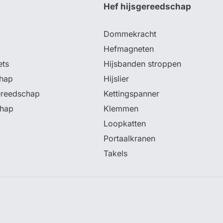
p
Hef hijsgereedschap
Dommekracht
Hefmagneten
ets
Hijsbanden stroppen
hap
Hijslier
ereedschap
Kettingspanner
chap
Klemmen
Loopkatten
Portaalkranen
Takels