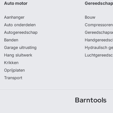
Auto motor
Gereedscha
Aanhanger
Bouw
Auto onderdelen
Compressoren
Autogereedschap
Gereedschaps
Banden
Handgereedsc
Garage uitrusting
Hydraulisch g
Hang sluitwerk
Luchtgereeds
Krikken
Oprijplaten
Transport
Barntools