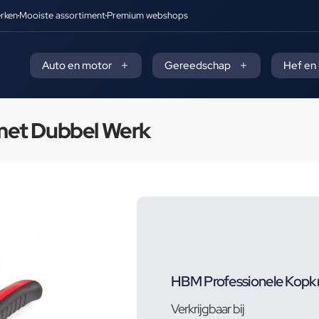
rken
Mooiste assortiment
Premium webshops
Auto en motor
Gereedschap
Hef en
met Dubbel Werk
HBM Professionele Kopk
Verkrijgbaar bij