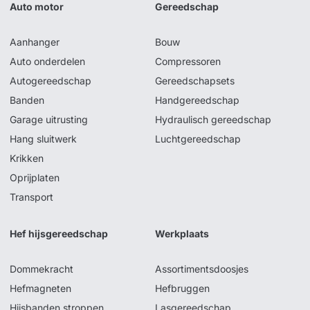
Auto motor
Gereedschap
Aanhanger
Bouw
Auto onderdelen
Compressoren
Autogereedschap
Gereedschapsets
Banden
Handgereedschap
Garage uitrusting
Hydraulisch gereedschap
Hang sluitwerk
Luchtgereedschap
Krikken
Oprijplaten
Transport
Hef hijsgereedschap
Werkplaats
Dommekracht
Assortimentsdoosjes
Hefmagneten
Hefbruggen
Hijsbanden stroppen
Lasgereedschap