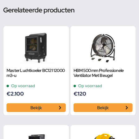
Gerelateerde producten
Master Luchtkoeler BC121 12000
HBM 500 mm Professionele
m3-u
Ventilator Met Beugel
Op voorraad
Op voorraad
€
2.100
€
120
Bekijk
Bekijk