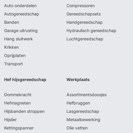
Auto onderdelen
Compressoren
Autogereedschap
Gereedschapsets
Banden
Handgereedschap
Garage uitrusting
Hydraulisch gereedschap
Hang sluitwerk
Luchtgereedschap
Krikken
Oprijplaten
Transport
Hef hijsgereedschap
Werkplaats
Dommekracht
Assortimentsdoosjes
Hefmagneten
Hefbruggen
Hijsbanden stroppen
Lasgereedschap
Hijslier
Metaalbewerking
Kettingspanner
Olie vetten