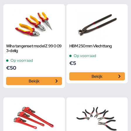
Wiha tangenset model Z 99 0 09
HBM 250 mm Vlechttang
3-delig
Op voorraad
Op voorraad
€
5
€
50
Bekijk
Bekijk