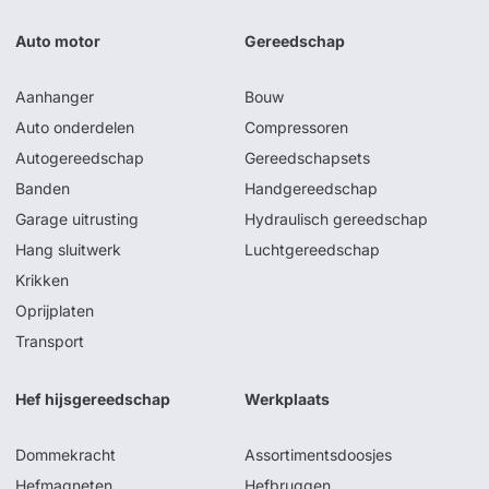
Auto motor
Gereedschap
Aanhanger
Bouw
Auto onderdelen
Compressoren
Autogereedschap
Gereedschapsets
Banden
Handgereedschap
Garage uitrusting
Hydraulisch gereedschap
Hang sluitwerk
Luchtgereedschap
Krikken
Oprijplaten
Transport
Hef hijsgereedschap
Werkplaats
Dommekracht
Assortimentsdoosjes
Hefmagneten
Hefbruggen