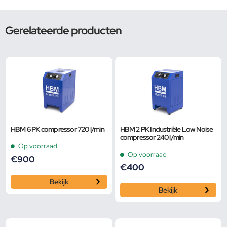
Gerelateerde producten
HBM 6 PK compressor 720 l/min
HBM 2 PK Industriële Low Noise
compressor 240 l/min
Op voorraad
Op voorraad
€
900
€
400
Bekijk
Bekijk