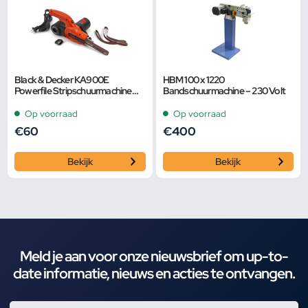
Black & Decker KA900E
HBM 100 x 1220
Powerfile Stripschuurmachine
Bandschuurmachine – 230 Volt
met Stofopvang – 350 Watt. – 13
x 451 mm. – KA900
Op voorraad
Op voorraad
€
60
€
400
Bekijk
Bekijk
Meld je aan voor onze nieuwsbrief om up-to-
date informatie, nieuws en acties te ontvangen.