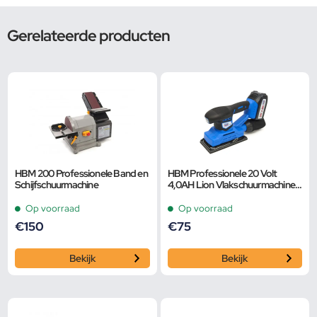
Gerelateerde producten
HBM 200 Professionele Band en
HBM Professionele 20 Volt
Schijfschuurmachine
4,0AH Lion Vlakschuurmachine
Inclusief 2 Lion Accu’s en 15
Schuurvellen
Op voorraad
Op voorraad
€
150
€
75
Bekijk
Bekijk