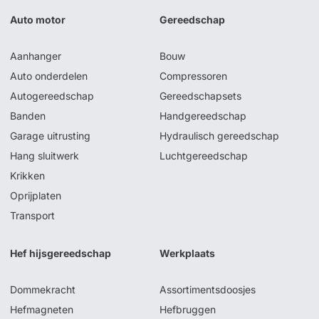
Auto motor
Gereedschap
Aanhanger
Bouw
Auto onderdelen
Compressoren
Autogereedschap
Gereedschapsets
Banden
Handgereedschap
Garage uitrusting
Hydraulisch gereedschap
Hang sluitwerk
Luchtgereedschap
Krikken
Oprijplaten
Transport
Hef hijsgereedschap
Werkplaats
Dommekracht
Assortimentsdoosjes
Hefmagneten
Hefbruggen