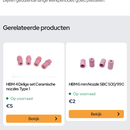
blijven gedurende lange werkperiodes goed presteren.
Gerelateerde producten
HBM 4 Delige set Ceramische
HBM 6 mm Nozzle SBC 500/990
nozzles Type 1
Op voorraad
Op voorraad
€
2
€
5
Bekijk
Bekijk