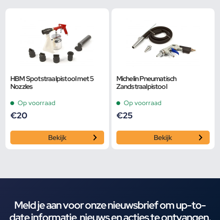
HBM Spotstraalpistool met 5
Michelin Pneumatisch
Nozzles
Zandstraalpistool
Op voorraad
Op voorraad
€
20
€
25
Bekijk
Bekijk
Meld je aan voor onze nieuwsbrief om up-to-
date informatie, nieuws en acties te ontvangen.