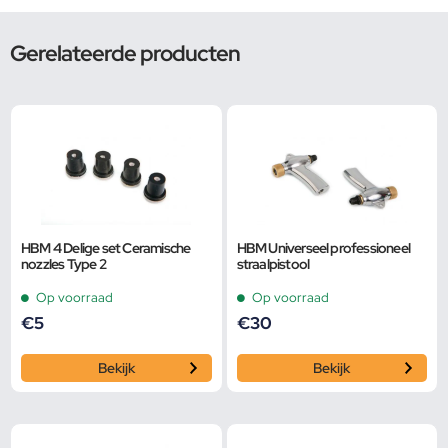
Gerelateerde producten
HBM 4 Delige set Ceramische
HBM Universeel professioneel
nozzles Type 2
straalpistool
Op voorraad
Op voorraad
€
5
€
30
Bekijk
Bekijk