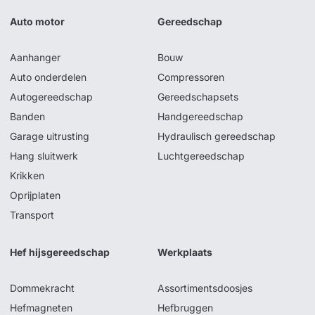
Auto motor
Gereedschap
Aanhanger
Bouw
Auto onderdelen
Compressoren
Autogereedschap
Gereedschapsets
Banden
Handgereedschap
Garage uitrusting
Hydraulisch gereedschap
Hang sluitwerk
Luchtgereedschap
Krikken
Oprijplaten
Transport
Hef hijsgereedschap
Werkplaats
Dommekracht
Assortimentsdoosjes
Hefmagneten
Hefbruggen