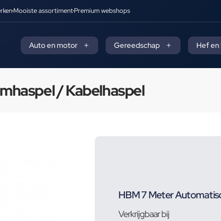
rken
Mooiste assortiment
Premium webshops
Auto en motor
Gereedschap
Hef en
mhaspel / Kabelhaspel
HBM 7 Meter Automatisc
Verkrijgbaar bij