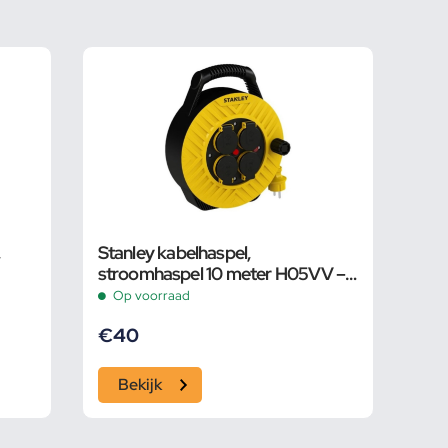
,
Stanley kabelhaspel,
stroomhaspel 10 meter H05VV –
F 3 x 1.5 mm
Op voorraad
€
40
Bekijk