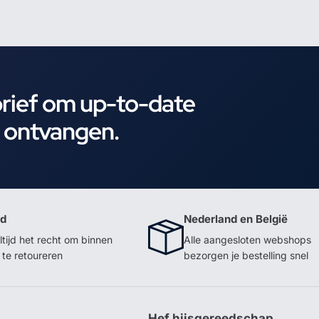
brief om up-to-date
e ontvangen.
id
Nederland en België
ltijd het recht om binnen
Alle aangesloten webshops
te retoureren
bezorgen je bestelling snel
p
Hef hijsgereedschap