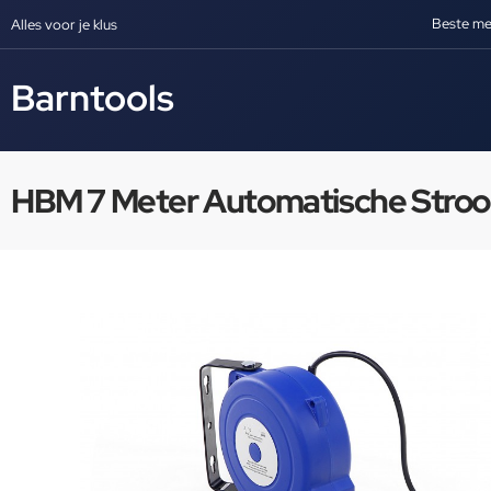
Beste me
Alles voor je klus
Barntools
HBM 7 Meter Automatische Stroo