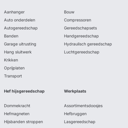
Aanhanger
Bouw
Auto onderdelen
Compressoren
Autogereedschap
Gereedschapsets
Banden
Handgereedschap
Garage uitrusting
Hydraulisch gereedschap
Hang sluitwerk
Luchtgereedschap
Krikken
Oprijplaten
Transport
Hef hijsgereedschap
Werkplaats
Dommekracht
Assortimentsdoosjes
Hefmagneten
Hefbruggen
Hijsbanden stroppen
Lasgereedschap