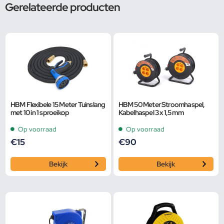
Gerelateerde producten
HBM Flexibele 15 Meter Tuinslang
HBM 50 Meter Stroomhaspel,
met 10 in 1 sproeikop
Kabelhaspel 3 x 1,5 mm
Op voorraad
Op voorraad
€
15
€
90
Bekijk
Bekijk