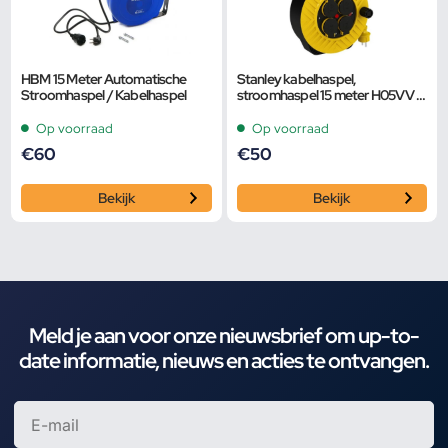
HBM 15 Meter Automatische
Stanley kabelhaspel,
Stroomhaspel / Kabelhaspel
stroomhaspel 15 meter H05VV –
F 3 x 1.5 mm
Op voorraad
Op voorraad
€
60
€
50
Bekijk
Bekijk
Meld je aan voor onze nieuwsbrief om up-to-
date informatie, nieuws en acties te ontvangen.