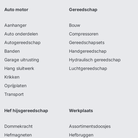
Auto motor
Gereedschap
Aanhanger
Bouw
Auto onderdelen
Compressoren
Autogereedschap
Gereedschapsets
Banden
Handgereedschap
Garage uitrusting
Hydraulisch gereedschap
Hang sluitwerk
Luchtgereedschap
Krikken
Oprijplaten
Transport
Hef hijsgereedschap
Werkplaats
Dommekracht
Assortimentsdoosjes
Hefmagneten
Hefbruggen