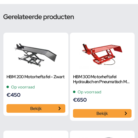
Gerelateerde producten
HBM 200 Motorheftafel – Zwart
HBM 300 Motorheftafel
Hydraulisch en Pneumatisch Met
Luxe voorwielklem, Rood
Op voorraad
Op voorraad
€
450
€
650
Bekijk
Bekijk