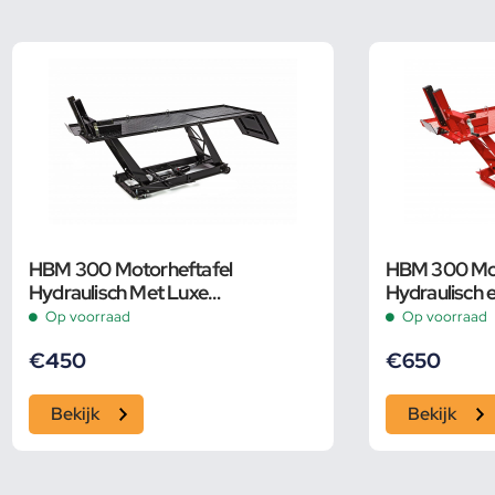
HBM 300 Motorheftafel
HBM 300 Mot
Hydraulisch Met Luxe
Hydraulisch 
voorwielklem – ZWART
Luxe voorwie
Op voorraad
Op voorraad
€
450
€
650
Bekijk
Bekijk