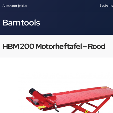
Beste me
Alles voor je klus
Barntools
HBM 200 Motorheftafel – Rood