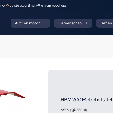
rken
Mooiste assortiment
Premium webshops
Auto en motor
Gereedschap
Hef en
HBM 200 Motorheftafel 
Verkrijgbaar bij