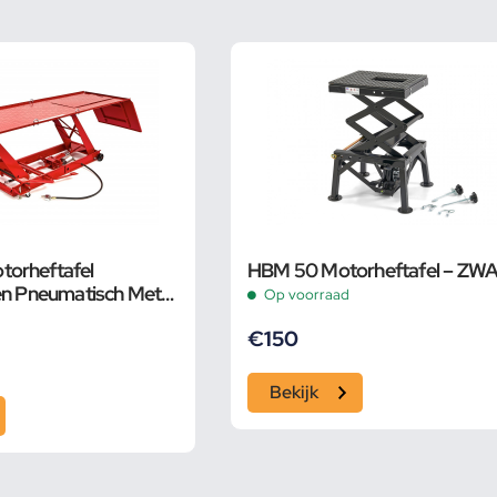
orheftafel
HBM 50 Motorheftafel – ZW
en Pneumatisch Met
Op voorraad
lklem, Rood
€
150
Bekijk