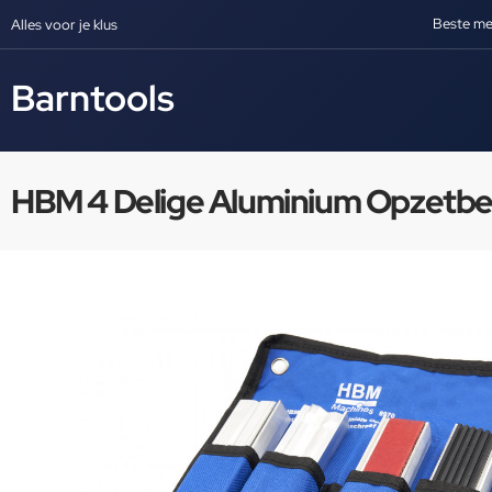
Beste me
Alles voor je klus
Barntools
HBM 4 Delige Aluminium Opzetbek