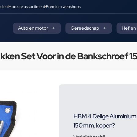
rken
Mooiste assortiment
Premium webshops
Auto en motor
Gereedschap
Hef en
ken Set Voor in de Bankschroef 1
HBM 4 Delige Aluminium
150 mm. kopen?