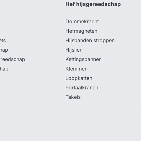
p
Hef hijsgereedschap
Dommekracht
Hefmagneten
ets
Hijsbanden stroppen
hap
Hijslier
ereedschap
Kettingspanner
chap
Klemmen
Loopkatten
Portaalkranen
Takels