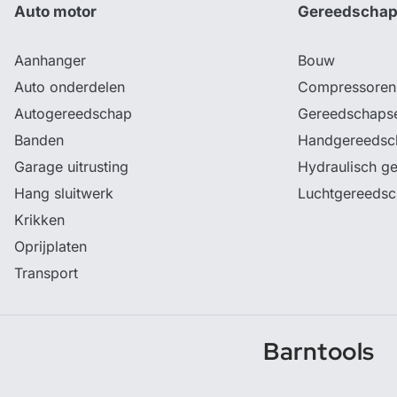
Auto motor
Gereedscha
Aanhanger
Bouw
Auto onderdelen
Compressoren
Autogereedschap
Gereedschaps
Banden
Handgereedsc
Garage uitrusting
Hydraulisch g
Hang sluitwerk
Luchtgereeds
Krikken
Oprijplaten
Transport
Barntools