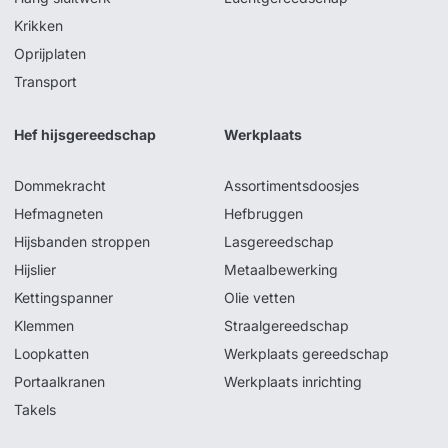
Krikken
Oprijplaten
Transport
Hef hijsgereedschap
Werkplaats
Dommekracht
Assortimentsdoosjes
Hefmagneten
Hefbruggen
Hijsbanden stroppen
Lasgereedschap
Hijslier
Metaalbewerking
Kettingspanner
Olie vetten
Klemmen
Straalgereedschap
Loopkatten
Werkplaats gereedschap
Portaalkranen
Werkplaats inrichting
Takels