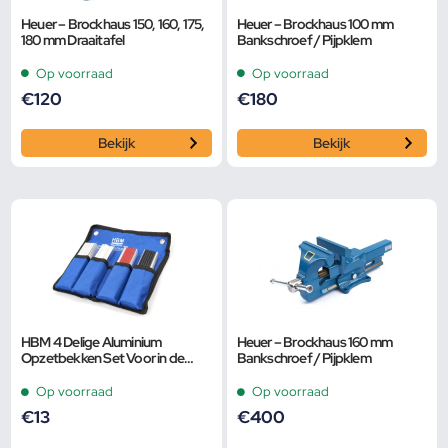
Heuer – Brockhaus 150, 160, 175,
Heuer – Brockhaus 100 mm
180 mm Draaitafel
Bankschroef / Pijpklem
Op voorraad
Op voorraad
€
120
€
180
Bekijk
Bekijk
HBM 4 Delige Aluminium
Heuer – Brockhaus 160 mm
Opzetbekken Set Voor in de
Bankschroef / Pijpklem
Bankschroef 100 mm.
Op voorraad
Op voorraad
€
13
€
400