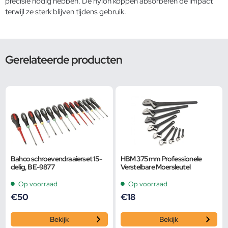
precisie nodig hebben. De nylon koppen absorberen de impact
terwijl ze sterk blijven tijdens gebruik.
Gerelateerde producten
Bahco schroevendraaierset 15-
HBM 375 mm Professionele
delig, BE-9877
Verstelbare Moersleutel
Op voorraad
Op voorraad
€
50
€
18
Bekijk
Bekijk