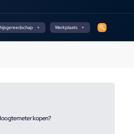
 hijsgereedschap
Werkplaats
oogtemeter kopen?