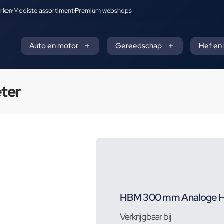
rken
Mooiste assortiment
Premium webshops
Auto en motor
Gereedschap
Hef en
ter
HBM 300 mm Analoge H
Verkrijgbaar bij