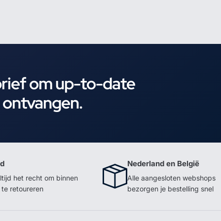
brief om up-to-date
e ontvangen.
id
Nederland en België
ltijd het recht om binnen
Alle aangesloten webshops
te retoureren
bezorgen je bestelling snel