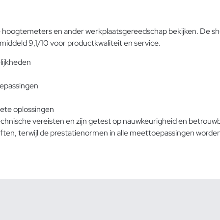
e hoogtemeters en ander werkplaatsgereedschap bekijken. De sh
iddeld 9,1/10 voor productkwaliteit en service.
lijkheden
oepassingen
ete oplossingen
hnische vereisten en zijn getest op nauwkeurigheid en betrouwb
eften, terwijl de prestatienormen in alle meettoepassingen word