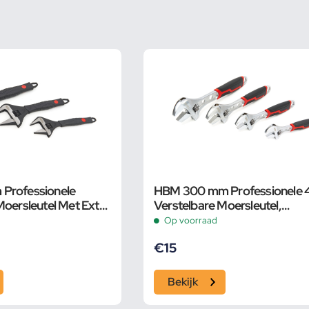
Professionele
HBM 300 mm Professionele 4 
Moersleutel Met Extra
Verstelbare Moersleutel,
 en Extra Smalle Bek
Pijpsleutel
Op voorraad
€
15
Bekijk