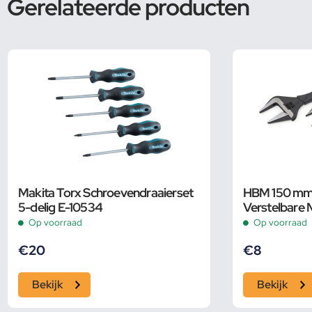
Gerelateerde producten
Makita Torx Schroevendraaierset
HBM 150 mm 
5-delig E-10534
Verstelbare 
Groot Bereik
Op voorraad
Op voorraad
€
20
€
8
Bekijk
Bekijk