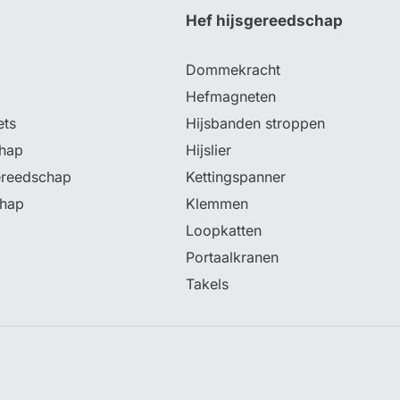
p
Hef hijsgereedschap
Dommekracht
Hefmagneten
ets
Hijsbanden stroppen
hap
Hijslier
ereedschap
Kettingspanner
chap
Klemmen
Loopkatten
Portaalkranen
Takels