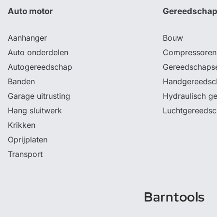
Auto motor
Gereedscha
Aanhanger
Bouw
Auto onderdelen
Compressoren
Autogereedschap
Gereedschaps
Banden
Handgereedsc
Garage uitrusting
Hydraulisch g
Hang sluitwerk
Luchtgereeds
Krikken
Oprijplaten
Transport
Barntools