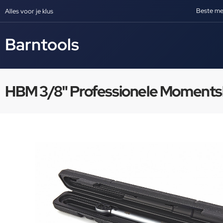
Beste me
Alles voor je klus
Barntools
HBM 3/8" Professionele Momentsl