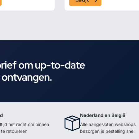
Bekijk
brief om up-to-date
e ontvangen.
id
Nederland en België
ltijd het recht om binnen
Alle aangesloten webshops
te retoureren
bezorgen je bestelling snel