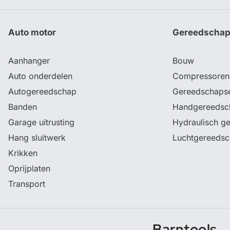
Auto motor
Gereedscha
Aanhanger
Bouw
Auto onderdelen
Compressoren
Autogereedschap
Gereedschaps
Banden
Handgereedsc
Garage uitrusting
Hydraulisch g
Hang sluitwerk
Luchtgereeds
Krikken
Oprijplaten
Transport
Barntools