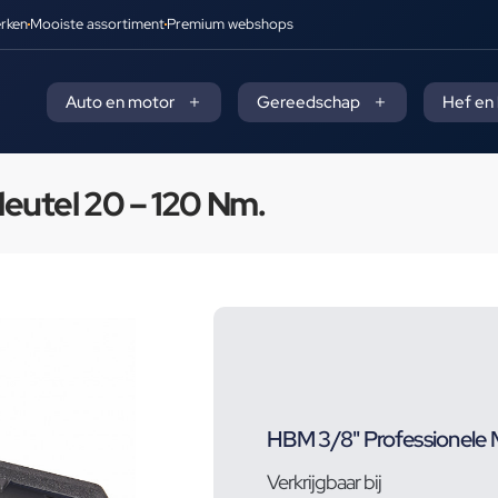
rken
Mooiste assortiment
Premium webshops
Auto en motor
Gereedschap
Hef en
eutel 20 – 120 Nm.
HBM 3/8" Professionele 
Verkrijgbaar bij