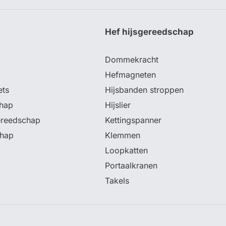
p
Hef hijsgereedschap
Dommekracht
Hefmagneten
ets
Hijsbanden stroppen
hap
Hijslier
ereedschap
Kettingspanner
chap
Klemmen
Loopkatten
Portaalkranen
Takels