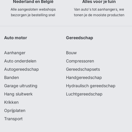
Nederland en België
Alles voor je tuin
Alle aangesloten webshops
Van auto's tot aanhangers, we
bezorgen je bestelling snel
tonen je de mooiste producten
Auto motor
Gereedschap
Aanhanger
Bouw
Auto onderdelen
Compressoren
Autogereedschap
Gereedschapsets
Banden
Handgereedschap
Garage uitrusting
Hydraulisch gereedschap
Hang sluitwerk
Luchtgereedschap
Krikken
Oprijplaten
Transport