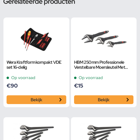
Gerelateerde producten
Wera Kraftform kompakt VDE
HBM 250 mm Professionele
set 16-delig
Verstelbare Moersleutel Met
Extra Groot Bereik en Extra
Smalle Bek
Op voorraad
Op voorraad
€
90
€
15
Bekijk
Bekijk