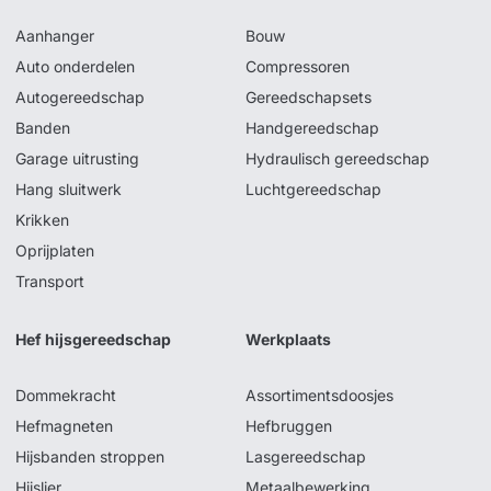
Aanhanger
Bouw
Auto onderdelen
Compressoren
Autogereedschap
Gereedschapsets
Banden
Handgereedschap
Garage uitrusting
Hydraulisch gereedschap
Hang sluitwerk
Luchtgereedschap
Krikken
Oprijplaten
Transport
Hef hijsgereedschap
Werkplaats
Dommekracht
Assortimentsdoosjes
Hefmagneten
Hefbruggen
Hijsbanden stroppen
Lasgereedschap
Hijslier
Metaalbewerking