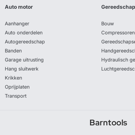
Auto motor
Gereedscha
Aanhanger
Bouw
Auto onderdelen
Compressoren
Autogereedschap
Gereedschaps
Banden
Handgereedsc
Garage uitrusting
Hydraulisch g
Hang sluitwerk
Luchtgereeds
Krikken
Oprijplaten
Transport
Barntools