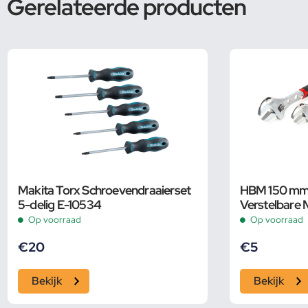
Gerelateerde producten
Makita Torx Schroevendraaierset
HBM 150 mm P
5-delig E-10534
Verstelbare 
Pijpsleutel
Op voorraad
Op voorraad
€
20
€
5
Bekijk
Bekijk