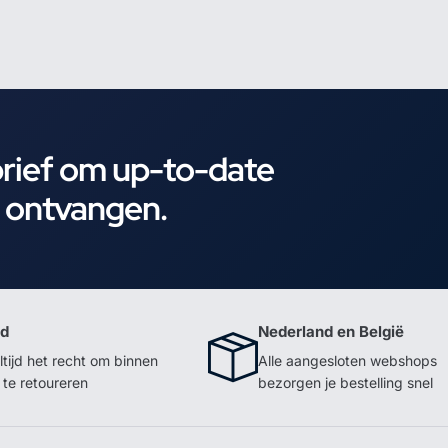
brief om up-to-date
e ontvangen.
id
Nederland en België
ltijd het recht om binnen
Alle aangesloten webshops
te retoureren
bezorgen je bestelling snel