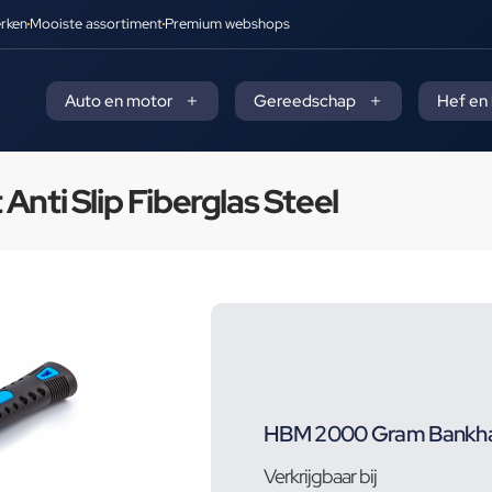
rken
Mooiste assortiment
Premium webshops
Auto en motor
Gereedschap
Hef en
i Slip Fiberglas Steel
HBM 2000 Gram Bankhame
Verkrijgbaar bij