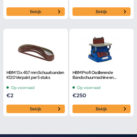
Bekijk
Bekijk
HBM 13 x 457 mm Schuurbanden
HBM Profi Oscillerende
K120 Verpakt per 5 stuks
Bandschuurmachine en
Spindelschuurmachine
Op voorraad
Op voorraad
€
2
€
250
Bekijk
Bekijk