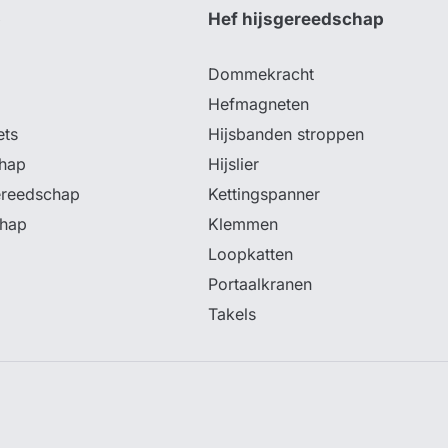
p
Hef hijsgereedschap
Dommekracht
Hefmagneten
ets
Hijsbanden stroppen
hap
Hijslier
ereedschap
Kettingspanner
chap
Klemmen
Loopkatten
Portaalkranen
Takels