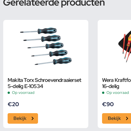
Gerelateerde producten
Makita Torx Schroevendraaierset
Wera Kraftf
5-delig E-10534
16-delig
Op voorraad
Op voorraad
€
20
€
90
Bekijk
Bekijk