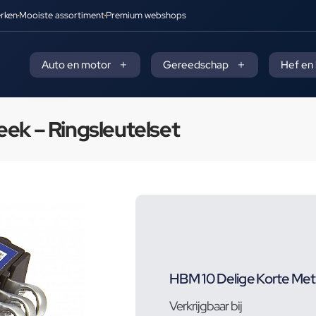
rken
Mooiste assortiment
Premium webshops
Auto en motor
Gereedschap
Hef en
eek – Ringsleutelset
HBM 10 Delige Korte Metr
Verkrijgbaar bij