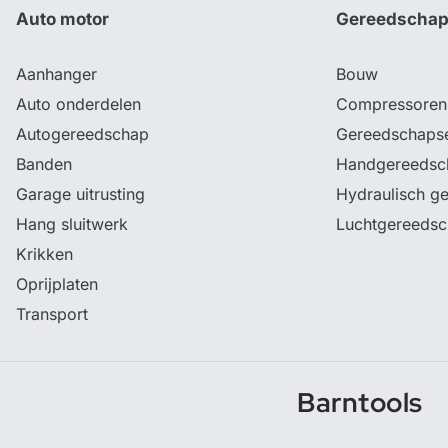
Auto motor
Gereedscha
Aanhanger
Bouw
Auto onderdelen
Compressoren
Autogereedschap
Gereedschaps
Banden
Handgereedsc
Garage uitrusting
Hydraulisch g
Hang sluitwerk
Luchtgereeds
Krikken
Oprijplaten
Transport
Barntools