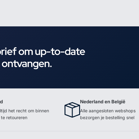
brief om up-to-date
e ontvangen.
id
Nederland en België
ltijd het recht om binnen
Alle aangesloten webshops
te retoureren
bezorgen je bestelling snel