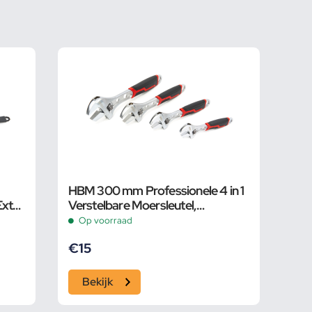
HBM 300 mm Professionele 4 in 1
Extra
Verstelbare Moersleutel,
 Bek
Pijpsleutel
Op voorraad
€
15
Bekijk