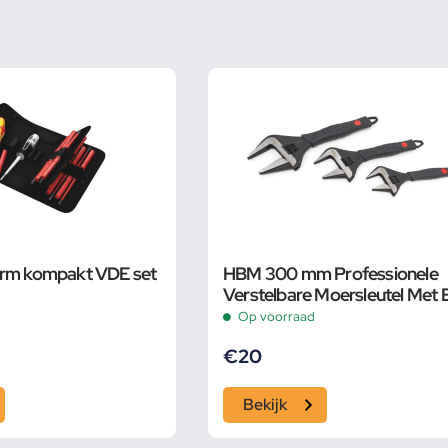
orm kompakt VDE set
HBM 300 mm Professionele
Verstelbare Moersleutel Met 
Groot Bereik en Extra Smalle
Op voorraad
€
20
Bekijk