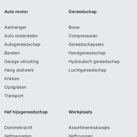
Auto motor
Gereedschap
Aanhanger
Bouw
Auto onderdelen
Compressoren
Autogereedschap
Gereedschapsets
Banden
Handgereedschap
Garage uitrusting
Hydraulisch gereedschap
Hang sluitwerk
Luchtgereedschap
Krikken
Oprijplaten
Transport
Hef hijsgereedschap
Werkplaats
Dommekracht
Assortimentsdoosjes
Hefmagneten
Hefbruggen