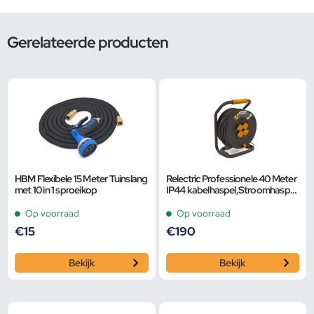
Gerelateerde producten
HBM Flexibele 15 Meter Tuinslang
Relectric Professionele 40 Meter
met 10 in 1 sproeikop
IP44 kabelhaspel,Stroomhaspel
3×2,5 mm
Op voorraad
Op voorraad
€
15
€
190
Bekijk
Bekijk