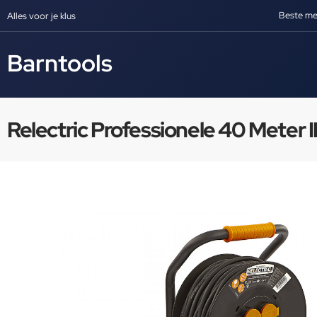
Beste me
Alles voor je klus
Barntools
Relectric Professionele 40 Mete