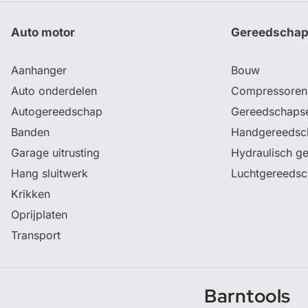
Auto motor
Gereedscha
Aanhanger
Bouw
Auto onderdelen
Compressoren
Autogereedschap
Gereedschaps
Banden
Handgereedsc
Garage uitrusting
Hydraulisch g
Hang sluitwerk
Luchtgereeds
Krikken
Oprijplaten
Transport
Barntools