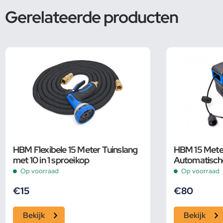
Gerelateerde producten
HBM Flexibele 15 Meter Tuinslang
HBM 15 Meter
met 10 in 1 sproeikop
Automatisch
Kabelhaspel
Op voorraad
Op voorraad
€
15
€
80
Bekijk
Bekijk