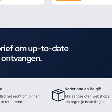
brief om up-to-date
e ontvangen.
id
Nederland en België
ltijd het recht om binnen
Alle aangesloten webshops
te retoureren
bezorgen je bestelling snel