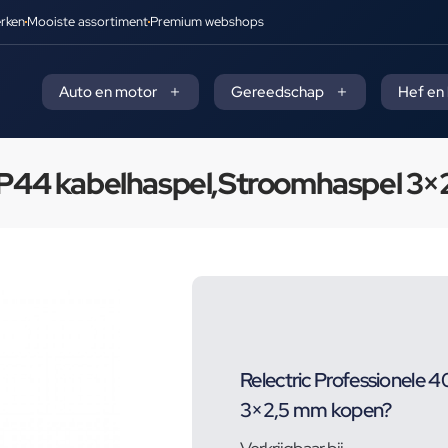
rken
Mooiste assortiment
Premium webshops
Auto en motor
Gereedschap
Hef en
r IP44 kabelhaspel,Stroomhaspel 3
Relectric Professionele 
3×2,5 mm kopen?