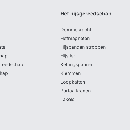
p
Hef hijsgereedschap
Dommekracht
Hefmagneten
ets
Hijsbanden stroppen
hap
Hijslier
ereedschap
Kettingspanner
chap
Klemmen
Loopkatten
Portaalkranen
Takels