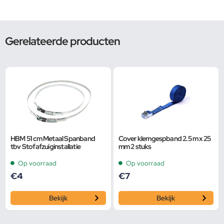
Gerelateerde producten
HBM 51 cm Metaal Spanband
Cover klemgespband 2.5 m x 25
tbv Stofafzuiginstallatie
mm 2 stuks
Op voorraad
Op voorraad
€
4
€
7
Bekijk
Bekijk