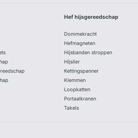
p
Hef hijsgereedschap
Dommekracht
Hefmagneten
ets
Hijsbanden stroppen
hap
Hijslier
ereedschap
Kettingspanner
chap
Klemmen
Loopkatten
Portaalkranen
Takels