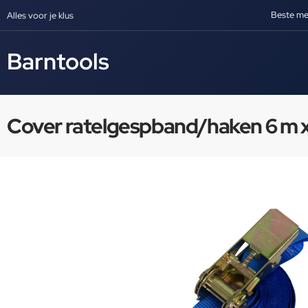
Beste me
Alles voor je klus
Barntools
Cover ratelgespband/haken 6 m 