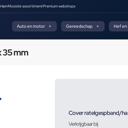
rken
Mooiste assortiment
Premium webshops
Auto en motor
Gereedschap
Hef en
x 35 mm
Cover ratelgespband/ha
Verkrijgbaar bij