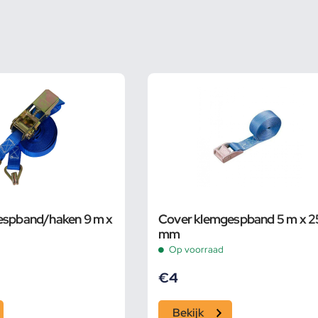
gespband/haken 9 m x
Cover klemgespband 5 m x 2
mm
Op voorraad
€
4
Bekijk