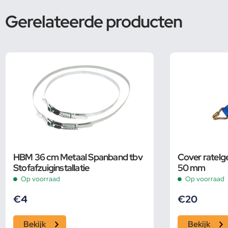
Gerelateerde producten
HBM 36 cm Metaal Spanband tbv
Cover ratel
Stofafzuiginstallatie
50 mm
Op voorraad
Op voorraad
€
4
€
20
Bekijk
Bekijk