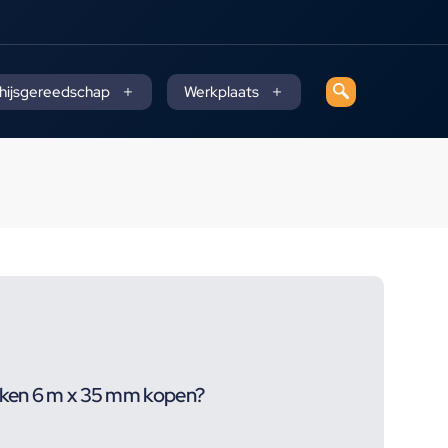
 hijsgereedschap
Werkplaats
ken 6 m x 35 mm kopen?