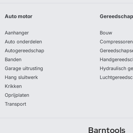
Auto motor
Gereedscha
Aanhanger
Bouw
Auto onderdelen
Compressoren
Autogereedschap
Gereedschaps
Banden
Handgereedsc
Garage uitrusting
Hydraulisch g
Hang sluitwerk
Luchtgereeds
Krikken
Oprijplaten
Transport
Barntools