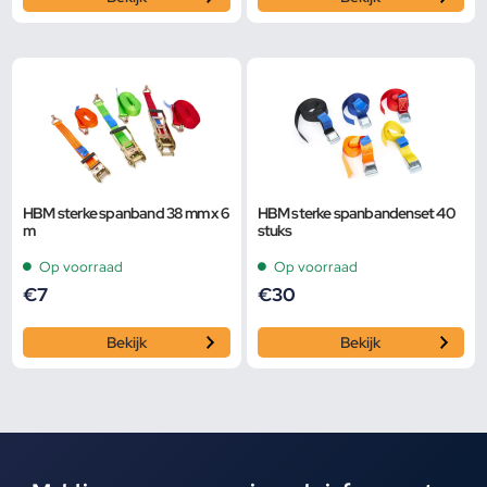
HBM sterke spanband 38 mm x 6
HBM sterke spanbandenset 40
m
stuks
Op voorraad
Op voorraad
€
7
€
30
Bekijk
Bekijk