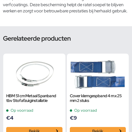
verfcoatings. Deze bescherming helpt de ratel soepel te blijven
werken en zorgt voor betrouwbare prestaties bij herhaald gebruik.
Gerelateerde producten
HBM 51 cm Metaal Spanband
Cover klemgespband 4 m x 25
tbv Stofafzuiginstallatie
mm 2 stuks
Op voorraad
Op voorraad
€
4
€
9
Bekijk
Bekijk