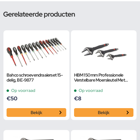
Gerelateerde producten
Bahco schroevendraaierset 15-
HBM 150 mm Professionele
delig, BE-9877
Verstelbare Moersleutel Met
Extra Groot Bereik en Extra
Smalle Bek
Op voorraad
Op voorraad
€
50
€
8
Bekijk
Bekijk