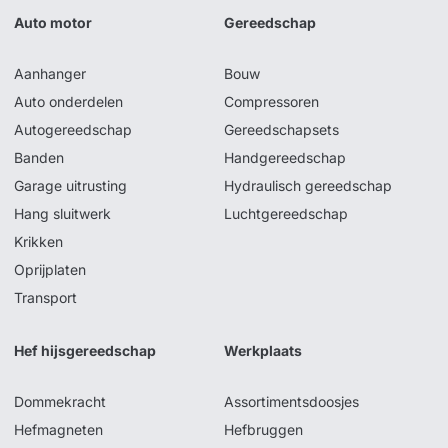
Auto motor
Gereedschap
Aanhanger
Bouw
Auto onderdelen
Compressoren
Autogereedschap
Gereedschapsets
Banden
Handgereedschap
Garage uitrusting
Hydraulisch gereedschap
Hang sluitwerk
Luchtgereedschap
Krikken
Oprijplaten
Transport
Hef hijsgereedschap
Werkplaats
Dommekracht
Assortimentsdoosjes
Hefmagneten
Hefbruggen