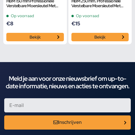
HBM 150 mm Professionele
HBM 250 mm. Professionele
Verstelbare Moersleutel Met
Verstelbare Moersleutel Met
Extra Groot Bereik en Extra
Griptang Functie
Smalle Bek
Op voorraad
Op voorraad
€
8
€
15
Bekijk
Bekijk
Meld je aan voor onze nieuwsbrief om up-to-
date informatie, nieuws en acties te ontvangen.
Inschrijven