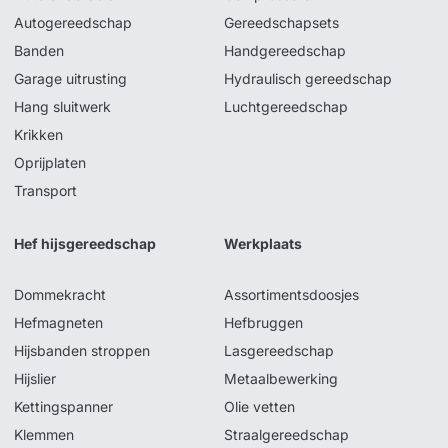
Autogereedschap
Gereedschapsets
Banden
Handgereedschap
Garage uitrusting
Hydraulisch gereedschap
Hang sluitwerk
Luchtgereedschap
Krikken
Oprijplaten
Transport
Hef hijsgereedschap
Werkplaats
Dommekracht
Assortimentsdoosjes
Hefmagneten
Hefbruggen
Hijsbanden stroppen
Lasgereedschap
Hijslier
Metaalbewerking
Kettingspanner
Olie vetten
Klemmen
Straalgereedschap