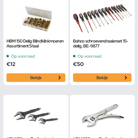
HBM 150 Delig Blindklinkmoeren
Bahco schroevendraaierset 15-
Assortiment Staal
delig, BE-9877
Op voorraad
Op voorraad
€
12
€
50
Bekijk
Bekijk