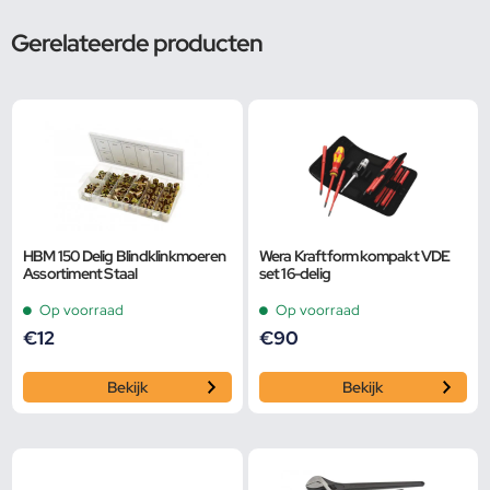
Gerelateerde producten
HBM 150 Delig Blindklinkmoeren
Wera Kraftform kompakt VDE
Assortiment Staal
set 16-delig
Op voorraad
Op voorraad
€
12
€
90
Bekijk
Bekijk