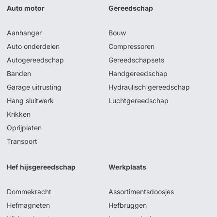
Auto motor
Gereedschap
Aanhanger
Bouw
Auto onderdelen
Compressoren
Autogereedschap
Gereedschapsets
Banden
Handgereedschap
Garage uitrusting
Hydraulisch gereedschap
Hang sluitwerk
Luchtgereedschap
Krikken
Oprijplaten
Transport
Hef hijsgereedschap
Werkplaats
Dommekracht
Assortimentsdoosjes
Hefmagneten
Hefbruggen