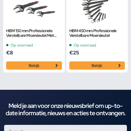
HBM 150 mm Professionele
HBM 450 mm Professionele
Verstelbare Moersleutel Met
Verstelbare Moersleutel
Extra Groot Bereik en Extra
Smalle Bek
Op voorraad
Op voorraad
€
8
€
25
Bekijk
Bekijk
Meld je aan voor onze nieuwsbrief om up-to-
date informatie, nieuws en acties te ontvangen.