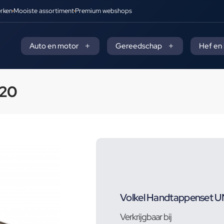
rken
Mooiste assortiment
Premium webshops
Auto en motor
Gereedschap
Hef en
 20
Volkel Handtappenset UN
Verkrijgbaar bij