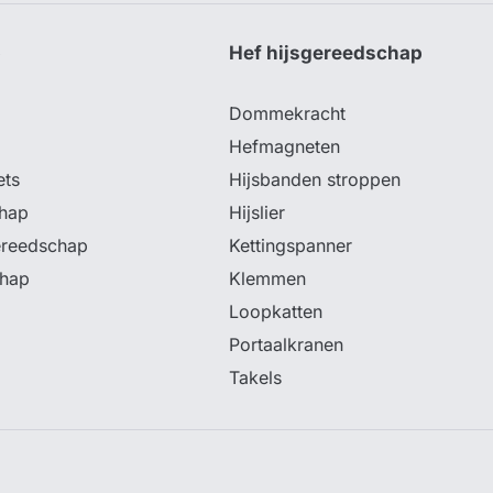
p
Hef hijsgereedschap
Dommekracht
Hefmagneten
ets
Hijsbanden stroppen
hap
Hijslier
ereedschap
Kettingspanner
chap
Klemmen
Loopkatten
Portaalkranen
Takels