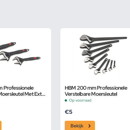
Professionele
HBM 200 mm Professionele
Moersleutel Met Extra
Verstelbare Moersleutel
 en Extra Smalle Bek
Op voorraad
€
5
Bekijk