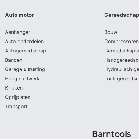
Auto motor
Gereedscha
Aanhanger
Bouw
Auto onderdelen
Compressoren
Autogereedschap
Gereedschaps
Banden
Handgereedsc
Garage uitrusting
Hydraulisch g
Hang sluitwerk
Luchtgereeds
Krikken
Oprijplaten
Transport
Barntools