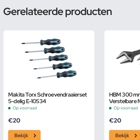
Gerelateerde producten
Makita Torx Schroevendraaierset
HBM 300 mm 
5-delig E-10534
Verstelbare 
Groot Bereik
Op voorraad
Op voorraad
€
20
€
20
Bekijk
Bekijk