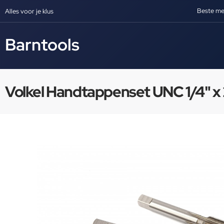
Beste me
Alles voor je klus
Barntools
Volkel Handtappenset UNC 1/4" x