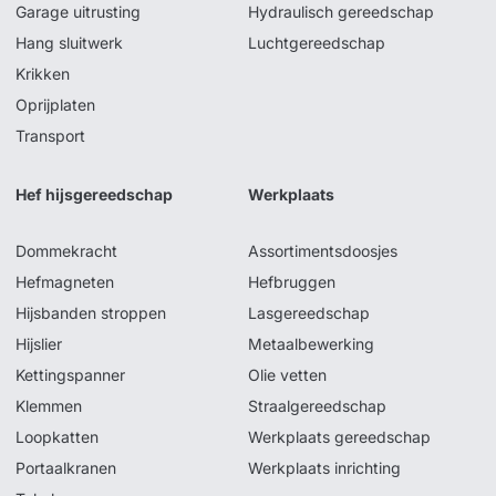
Garage uitrusting
Hydraulisch gereedschap
Hang sluitwerk
Luchtgereedschap
Krikken
Oprijplaten
Transport
Hef hijsgereedschap
Werkplaats
Dommekracht
Assortimentsdoosjes
Hefmagneten
Hefbruggen
Hijsbanden stroppen
Lasgereedschap
Hijslier
Metaalbewerking
Kettingspanner
Olie vetten
Klemmen
Straalgereedschap
Loopkatten
Werkplaats gereedschap
Portaalkranen
Werkplaats inrichting