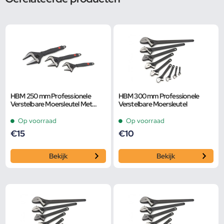
HBM 250 mm Professionele
HBM 300 mm Professionele
Verstelbare Moersleutel Met
Verstelbare Moersleutel
Extra Groot Bereik en Extra
Smalle Bek
Op voorraad
Op voorraad
€
15
€
10
Bekijk
Bekijk