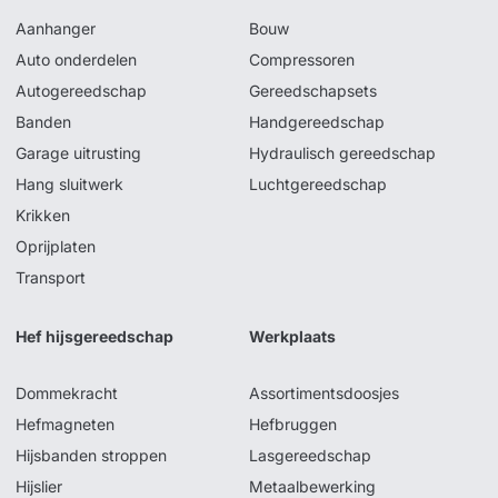
Aanhanger
Bouw
Auto onderdelen
Compressoren
Autogereedschap
Gereedschapsets
Banden
Handgereedschap
Garage uitrusting
Hydraulisch gereedschap
Hang sluitwerk
Luchtgereedschap
Krikken
Oprijplaten
Transport
Hef hijsgereedschap
Werkplaats
Dommekracht
Assortimentsdoosjes
Hefmagneten
Hefbruggen
Hijsbanden stroppen
Lasgereedschap
Hijslier
Metaalbewerking