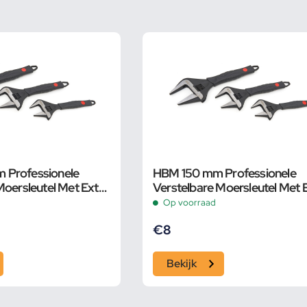
Professionele
HBM 150 mm Professionele
Moersleutel Met Extra
Verstelbare Moersleutel Met 
 en Extra Smalle Bek
Groot Bereik en Extra Smalle
Op voorraad
€
8
Bekijk