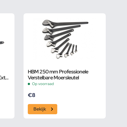
HBM 250 mm Professionele
Extra
Verstelbare Moersleutel
 Bek
Op voorraad
€
8
Bekijk