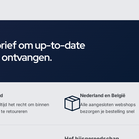
brief om up-to-date
e ontvangen.
id
Nederland en België
ltijd het recht om binnen
Alle aangesloten webshops
te retoureren
bezorgen je bestelling snel
p
Hef hijsgereedschap