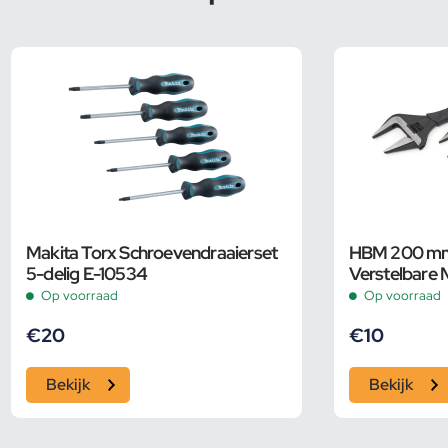
Makita Torx Schroevendraaierset
HBM 200 mm 
5-delig E-10534
Verstelbare 
Groot Bereik
Op voorraad
Op voorraad
€
20
€
10
Bekijk
Bekijk