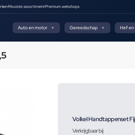
rken
Mooiste assortiment
Premium webshops
Auto en motor
Gereedschap
Hef en
,5
Volkel Handtappenset Fij
Verkrijgbaar bij