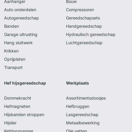
Aanhanger
Bouw
Auto onderdelen
Compressoren
Autogereedschap
Gereedschapsets
Banden
Handgereedschap
Garage uitrusting
Hydraulisch gereedschap
Hang sluitwerk
Luchtgereedschap
Krikken
Oprijplaten
Transport
Hef hijsgereedschap
Werkplaats
Dommekracht
Assortimentsdoosjes
Hefmagneten
Hefbruggen
Hijsbanden stroppen
Lasgereedschap
Hijslier
Metaalbewerking
Kettingspanner
Olie vetten