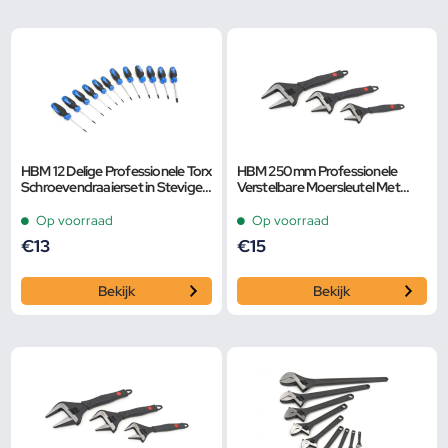
HBM 12 Delige Professionele Torx
HBM 250 mm Professionele
Schroevendraaierset in Stevige
Verstelbare Moersleutel Met
Opbergetui
Extra Groot Bereik en Extra
Smalle Bek
Op voorraad
Op voorraad
€
13
€
15
Bekijk
Bekijk