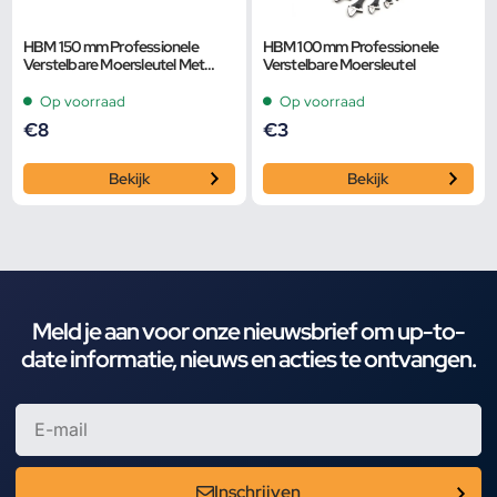
HBM 150 mm Professionele
HBM 100 mm Professionele
Verstelbare Moersleutel Met
Verstelbare Moersleutel
Extra Groot Bereik en Extra
Smalle Bek
Op voorraad
Op voorraad
€
8
€
3
Bekijk
Bekijk
Meld je aan voor onze nieuwsbrief om up-to-
date informatie, nieuws en acties te ontvangen.
Inschrijven