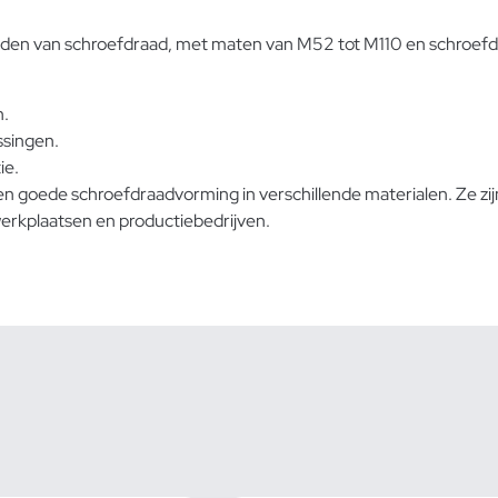
nijden van schroefdraad, met maten van M52 tot M110 en schroefd
n.
ssingen.
ie.
n goede schroefdraadvorming in verschillende materialen. Ze zij
werkplaatsen en productiebedrijven.