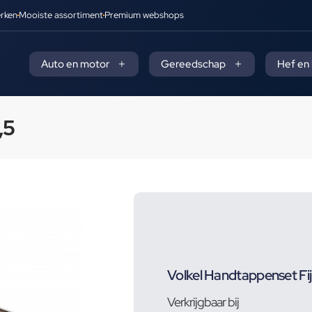
rken
Mooiste assortiment
Premium webshops
Auto en motor
Gereedschap
Hef en
,5
Volkel Handtappenset Fij
Verkrijgbaar bij