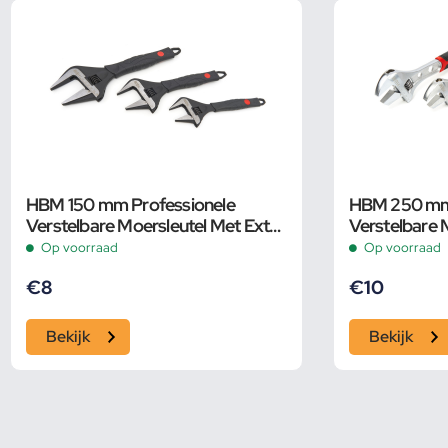
HBM 150 mm Professionele
HBM 250 mm P
Verstelbare Moersleutel Met Extra
Verstelbare 
Groot Bereik en Extra Smalle Bek
Pijpsleutel
Op voorraad
Op voorraad
€
8
€
10
Bekijk
Bekijk