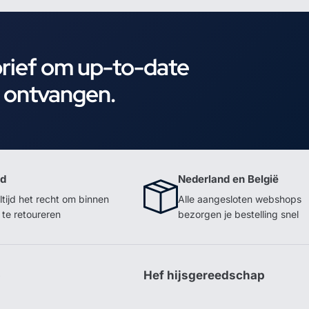
brief om up-to-date
e ontvangen.
id
Nederland en België
ltijd het recht om binnen
Alle aangesloten webshops
te retoureren
bezorgen je bestelling snel
p
Hef hijsgereedschap