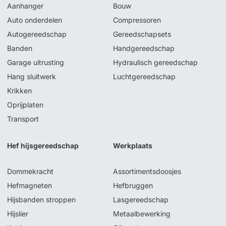
Aanhanger
Bouw
Auto onderdelen
Compressoren
Autogereedschap
Gereedschapsets
Banden
Handgereedschap
Garage uitrusting
Hydraulisch gereedschap
Hang sluitwerk
Luchtgereedschap
Krikken
Oprijplaten
Transport
Hef hijsgereedschap
Werkplaats
Dommekracht
Assortimentsdoosjes
Hefmagneten
Hefbruggen
Hijsbanden stroppen
Lasgereedschap
Hijslier
Metaalbewerking