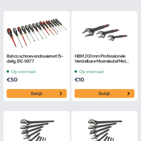
Bahco schroevendraaierset 15-
HBM 200 mm Professionele
delig, BE-9877
Verstelbare Moersleutel Met
Extra Groot Bereik en Extra
Smalle Bek
Op voorraad
Op voorraad
€
50
€
10
Bekijk
Bekijk