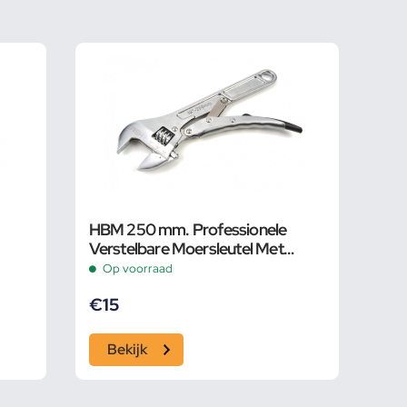
HBM 250 mm. Professionele
Verstelbare Moersleutel Met
Griptang Functie
Op voorraad
€
15
Bekijk