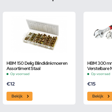
HBM 150 Delig Blindklinkmoeren
HBM 300 mm P
Assortiment Staal
Verstelbare 
Pijpsleutel
Op voorraad
Op voorraad
€
12
€
15
Bekijk
Bekijk