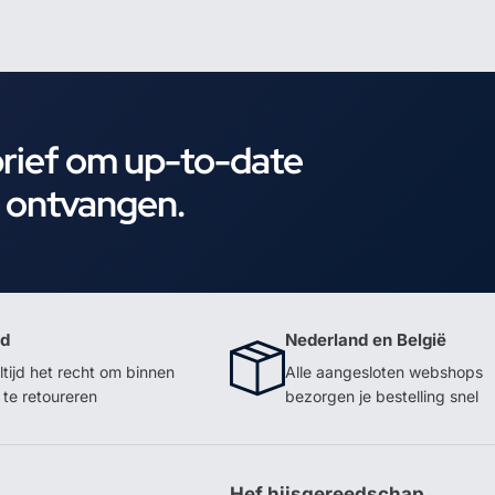
brief om up-to-date
e ontvangen.
id
Nederland en België
ltijd het recht om binnen
Alle aangesloten webshops
te retoureren
bezorgen je bestelling snel
p
Hef hijsgereedschap