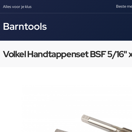
Beste me
Alles voor je klus
Barntools
Volkel Handtappenset BSF 5/16" x