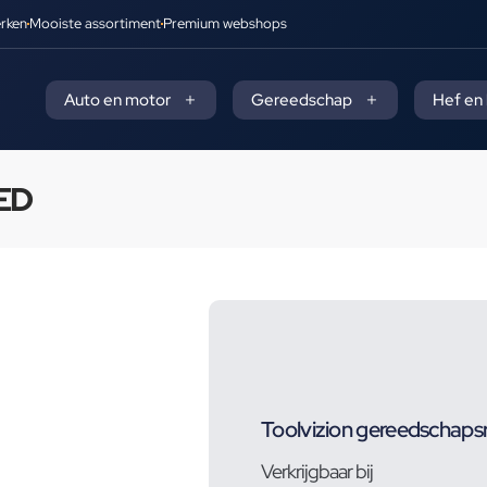
rken
Mooiste assortiment
Premium webshops
Auto en motor
Gereedschap
Hef en
LED
Toolvizion gereedschap
Verkrijgbaar bij