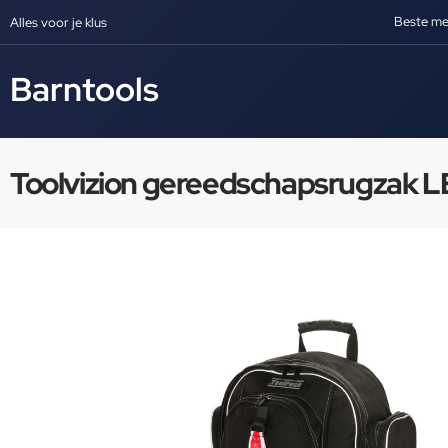
Beste me
Alles voor je klus
Barntools
Toolvizion gereedschapsrugzak 