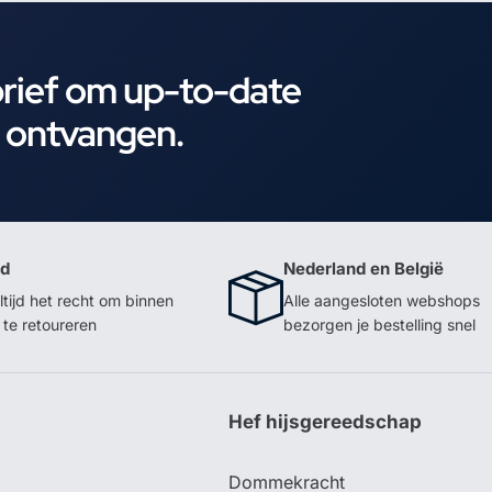
brief om up-to-date
e ontvangen.
id
Nederland en België
ltijd het recht om binnen
Alle aangesloten webshops
te retoureren
bezorgen je bestelling snel
p
Hef hijsgereedschap
Dommekracht