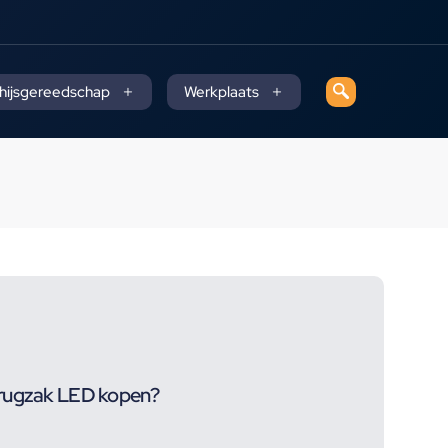
 hijsgereedschap
Werkplaats
srugzak LED kopen?