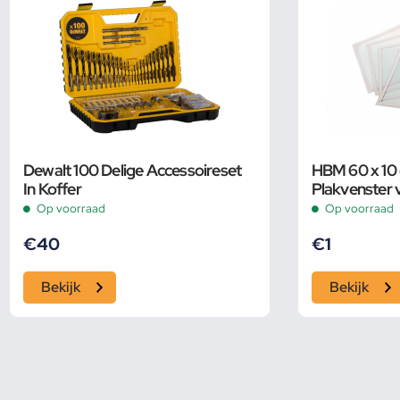
Dewalt 100 Delige Accessoireset
HBM 60 x 10 
In Koffer
Plakvenster
350 / 500
Op voorraad
Op voorraad
€
40
€
1
Bekijk
Bekijk