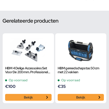
Gerelateerde producten
HBM 4 Delige Accessoires Set
HBM gereedschapstas 50 cm
Voor De 200 mm. Professionele
met 22 vakken
Variabele Universele
Gereedschapslijpmach
Op voorraad
Op voorraad
€
100
€
35
Bekijk
Bekijk