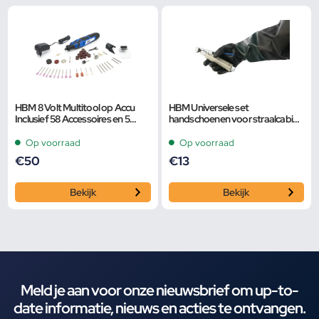
HBM 8 Volt Multitool op Accu
HBM Universele set
Inclusief 58 Accessoires en 5
handschoenen voor straalcabine
Snelheden
50 cm
Op voorraad
Op voorraad
€
50
€
13
Bekijk
Bekijk
Meld je aan voor onze nieuwsbrief om up-to-
date informatie, nieuws en acties te ontvangen.