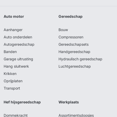
Auto motor
Gereedschap
Aanhanger
Bouw
Auto onderdelen
Compressoren
Autogereedschap
Gereedschapsets
Banden
Handgereedschap
Garage uitrusting
Hydraulisch gereedschap
Hang sluitwerk
Luchtgereedschap
Krikken
Oprijplaten
Transport
Hef hijsgereedschap
Werkplaats
Dommekracht
Assortimentsdoosjes