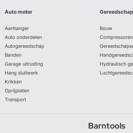
Auto motor
Gereedscha
Aanhanger
Bouw
Auto onderdelen
Compressoren
Autogereedschap
Gereedschaps
Banden
Handgereedsc
Garage uitrusting
Hydraulisch g
Hang sluitwerk
Luchtgereeds
Krikken
Oprijplaten
Transport
Barntools