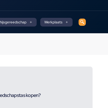
 hijsgereedschap
Werkplaats
reedschapstas kopen?