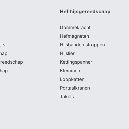
p
Hef hijsgereedschap
Dommekracht
Hefmagneten
ets
Hijsbanden stroppen
hap
Hijslier
ereedschap
Kettingspanner
chap
Klemmen
Loopkatten
Portaalkranen
Takels