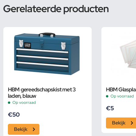
Gerelateerde producten
HBM gereedschapskist met 3
HBM Glaspla
laden, blauw
Op voorraad
Op voorraad
€
5
€
50
Bekijk
Bekijk