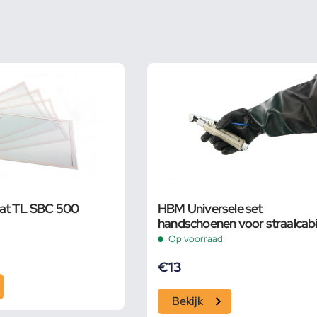
at TL SBC 500
HBM Universele set
handschoenen voor straalcab
50 cm
Op voorraad
€
13
Bekijk