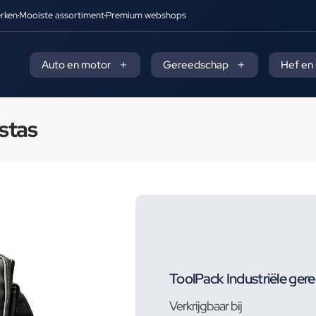
rken
Mooiste assortiment
Premium webshops
Auto en motor
Gereedschap
Hef en
stas
ToolPack Industriële ge
Verkrijgbaar bij