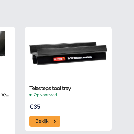
Telesteps tool tray
ine
Op voorraad
€
35
Bekijk