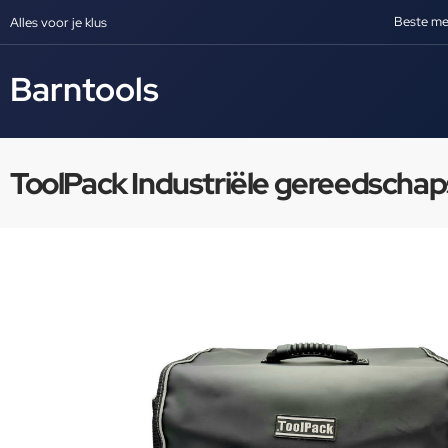
Beste me
Alles voor je klus
Barntools
ToolPack Industriële gereedschap