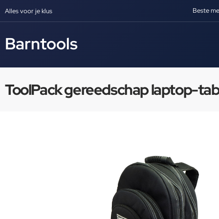
Beste me
Alles voor je klus
Barntools
ToolPack gereedschap laptop-tab