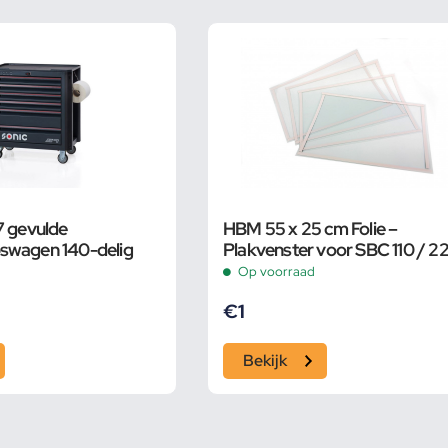
7 gevulde
HBM 55 x 25 cm Folie –
swagen 140-delig
Plakvenster voor SBC 110 / 2
350 / 500
Op voorraad
€
1
Bekijk