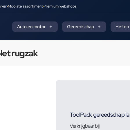
rken
Mooiste assortiment
Premium webshops
Auto en motor
Gereedschap
Hef en
let rugzak
ToolPack gereedschap la
Verkrijgbaar bij