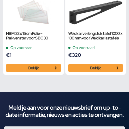
HBM 33 x 15 cm Folie –
Weldkar verlengstuk tafel 1000 x
Plakvenster voor SBC 30
100 mm voor Weldkar lastafels
Op voorraad
Op voorraad
€
1
€
320
Bekijk
Bekijk
Meld je aan voor onze nieuwsbrief om up-to-
date informatie, nieuws en acties te ontvangen.