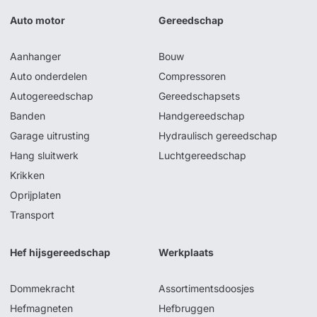
Auto motor
Gereedschap
Aanhanger
Bouw
Auto onderdelen
Compressoren
Autogereedschap
Gereedschapsets
Banden
Handgereedschap
Garage uitrusting
Hydraulisch gereedschap
Hang sluitwerk
Luchtgereedschap
Krikken
Oprijplaten
Transport
Hef hijsgereedschap
Werkplaats
Dommekracht
Assortimentsdoosjes
Hefmagneten
Hefbruggen