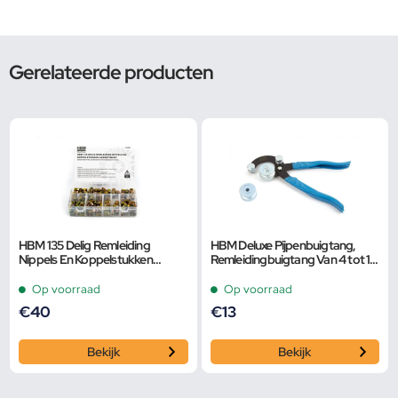
Gerelateerde producten
HBM 135 Delig Remleiding
HBM Deluxe Pijpenbuigtang,
Nippels En Koppelstukken
Remleidingbuigtang Van 4 tot 10
Assortiment
mm
Op voorraad
Op voorraad
€
40
€
13
Bekijk
Bekijk