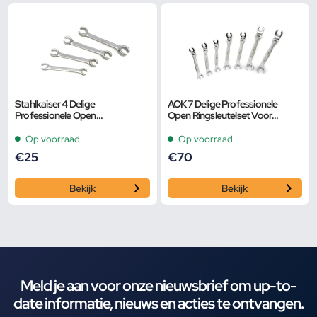
Stahlkaiser 4 Delige
AOK 7 Delige Professionele
Professionele Open
Open Ringsleutelset Voor
Ringsleutelset Voor
Remleidingen Met Kantelbare
Remleidingen
Koppen
Op voorraad
Op voorraad
€
25
€
70
Bekijk
Bekijk
Meld je aan voor onze nieuwsbrief om up-to-
date informatie, nieuws en acties te ontvangen.