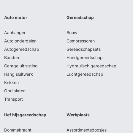
Auto motor
Gereedschap
Aanhanger
Bouw
Auto onderdelen
Compressoren
Autogereedschap
Gereedschapsets
Banden
Handgereedschap
Garage uitrusting
Hydraulisch gereedschap
Hang sluitwerk
Luchtgereedschap
Krikken
Oprijplaten
Transport
Hef hijsgereedschap
Werkplaats
Dommekracht
Assortimentsdoosjes