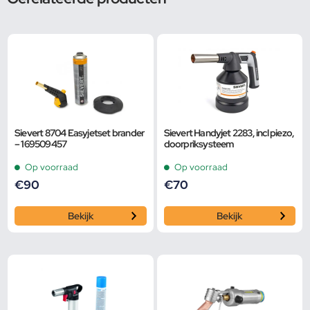
Sievert 8704 Easyjetset brander
Sievert Handyjet 2283, incl piezo,
– 169509457
doorpriksysteem
Op voorraad
Op voorraad
€
90
€
70
Bekijk
Bekijk