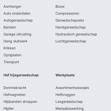
Aanhanger
Bouw
Auto onderdelen
Compressoren
Autogereedschap
Gereedschapsets
Banden
Handgereedschap
Garage uitrusting
Hydraulisch gereedschap
Hang sluitwerk
Luchtgereedschap
Krikken
Oprijplaten
Transport
Hef hijsgereedschap
Werkplaats
Dommekracht
Assortimentsdoosjes
Hefmagneten
Hefbruggen
Hijsbanden stroppen
Lasgereedschap
Hijslier
Metaalbewerking