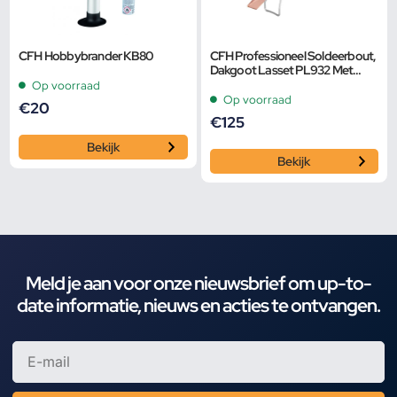
CFH Hobbybrander KB80
CFH Professioneel Soldeerbout,
Dakgoot Lasset PL932 Met
Gasbus
Op voorraad
Op voorraad
€
20
€
125
Bekijk
Bekijk
Meld je aan voor onze nieuwsbrief om up-to-
date informatie, nieuws en acties te ontvangen.