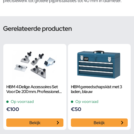
precisiewerk tot grotere pijpinstallaties tot 40 mm in diameter.
Gerelateerde producten
HBM 4 Delige Accessoires Set
HBM gereedschapskist met 3
Voor De 200 mm. Professionele
laden, blauw
Variabele Universele
Gereedschapslijpmach
Op voorraad
Op voorraad
€
100
€
50
Bekijk
Bekijk