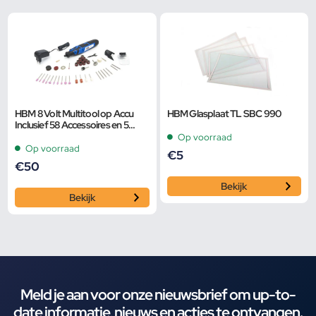
HBM 8 Volt Multitool op Accu
HBM Glasplaat TL SBC 990
Inclusief 58 Accessoires en 5
Snelheden
Op voorraad
Op voorraad
€
5
€
50
Bekijk
Bekijk
Meld je aan voor onze nieuwsbrief om up-to-
date informatie, nieuws en acties te ontvangen.