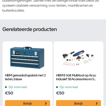
buitenomgevingen. Samen met de stevige ronde voet biedt dit
systeem stabiele verwarming voor tenten, marktkramen en
buitenlocaties.
Gerelateerde producten
HBM gereedschapskist met 3
HBM 8 Volt Multitool op Accu
laden, blauw
Inclusief 58 Accessoires en 5
Snelheden
Op voorraad
Op voorraad
€
50
€
50
Bekijk
Bekijk