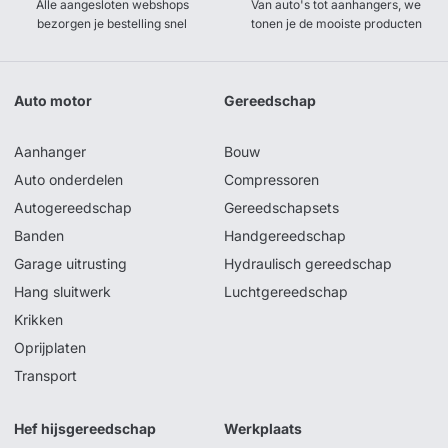
Alle aangesloten webshops
Van auto's tot aanhangers, we
bezorgen je bestelling snel
tonen je de mooiste producten
Auto motor
Gereedschap
Aanhanger
Bouw
Auto onderdelen
Compressoren
Autogereedschap
Gereedschapsets
Banden
Handgereedschap
Garage uitrusting
Hydraulisch gereedschap
Hang sluitwerk
Luchtgereedschap
Krikken
Oprijplaten
Transport
Hef hijsgereedschap
Werkplaats