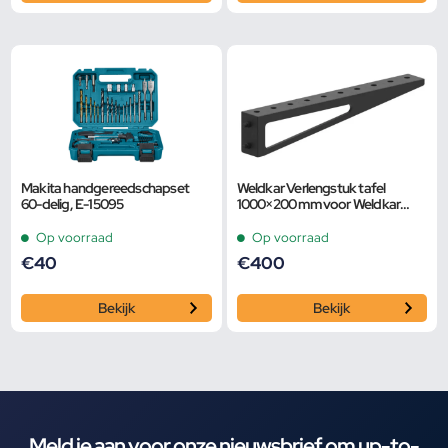
Makita handgereedschapset
Weldkar Verlengstuk tafel
60-delig, E-15095
1000×200 mm voor Weldkar
lastafels
Op voorraad
Op voorraad
€
40
€
400
Bekijk
Bekijk
Meld je aan voor onze nieuwsbrief om up-to-