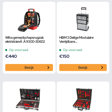
Wiha gereedschapsrugzak
HBM 3 Delige Modulaire
elektricienÂ Â 9300-30602
Verrijdbare
Gereedschapskistenset
Op voorraad
Op voorraad
€
440
€
150
Bekijk
Bekijk