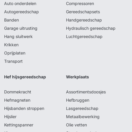
Auto onderdelen
Compressoren
Autogereedschap
Gereedschapsets
Banden
Handgereedschap
Garage uitrusting
Hydraulisch gereedschap
Hang sluitwerk
Luchtgereedschap
Krikken
Oprijplaten
Transport
Hef hijsgereedschap
Werkplaats
Dommekracht
Assortimentsdoosjes
Hefmagneten
Hefbruggen
Hijsbanden stroppen
Lasgereedschap
Hijslier
Metaalbewerking
Kettingspanner
Olie vetten