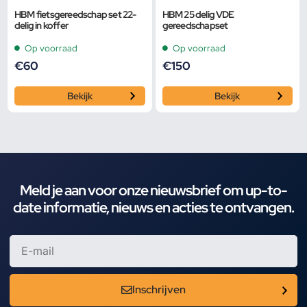
HBM fietsgereedschap set 22-
HBM 25 delig VDE
delig in koffer
gereedschapset
Op voorraad
Op voorraad
€
60
€
150
Bekijk
Bekijk
Meld je aan voor onze nieuwsbrief om up-to-
date informatie, nieuws en acties te ontvangen.
Inschrijven